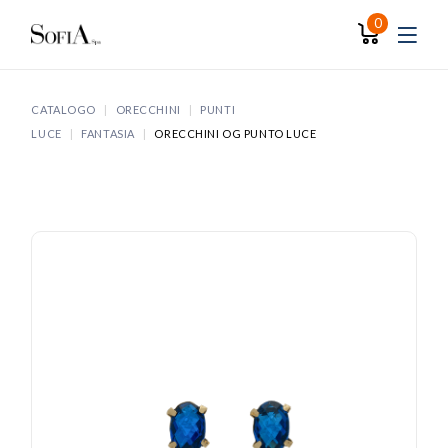
Skip
to
0
the
content
CATALOGO
ORECCHINI
PUNTI
LUCE
FANTASIA
ORECCHINI OG PUNTO LUCE