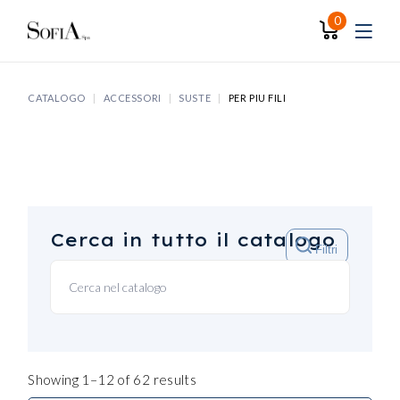
Skip
to
0
the
content
CATALOGO
ACCESSORI
SUSTE
PER PIU FILI
Cerca in tutto il catalogo
Filtri
Showing 1–12 of 62 results