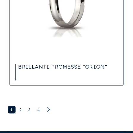
BRILLANTI PROMESSE “ORION”
1
2
3
4