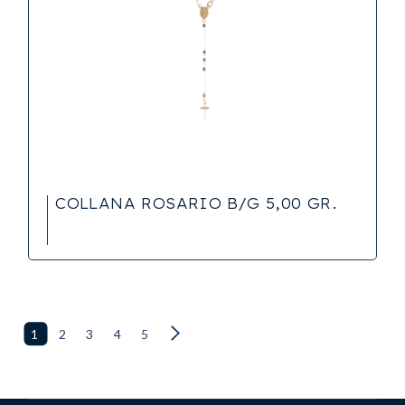
COLLANA ROSARIO B/G 5,00 GR.
1
2
3
4
5