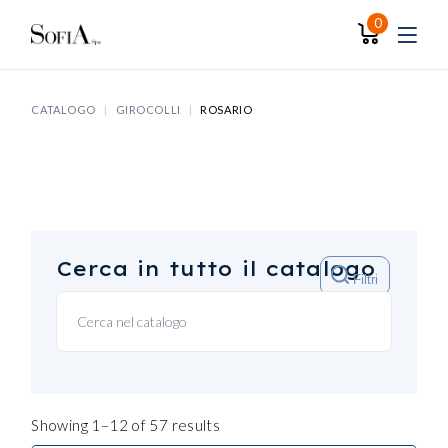
Skip
to
0
the
content
CATALOGO
GIROCOLLI
ROSARIO
Cerca in tutto il catalogo
Filtri
Showing 1–12 of 57 results