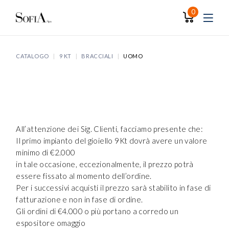
Skip
to
0
the
content
CATALOGO
9 KT
BRACCIALI
UOMO
All’attenzione dei Sig. Clienti, facciamo presente che:
Il primo impianto del gioiello 9Kt dovrà avere un valore
minimo di €2.000
in tale occasione, eccezionalmente, il prezzo potrà
essere fissato al momento dell’ordine.
Per i successivi acquisti il prezzo sarà stabilito in fase di
fatturazione e non in fase di ordine.
Gli ordini di €4.000 o più portano a corredo un
espositore omaggio