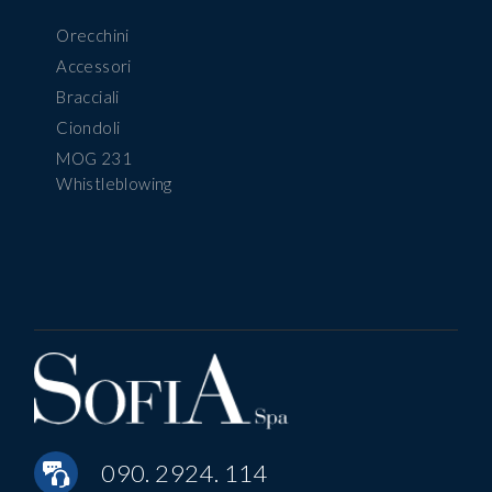
Orecchini
Accessori
Bracciali
Ciondoli
MOG 231
Whistleblowing
090. 2924. 114