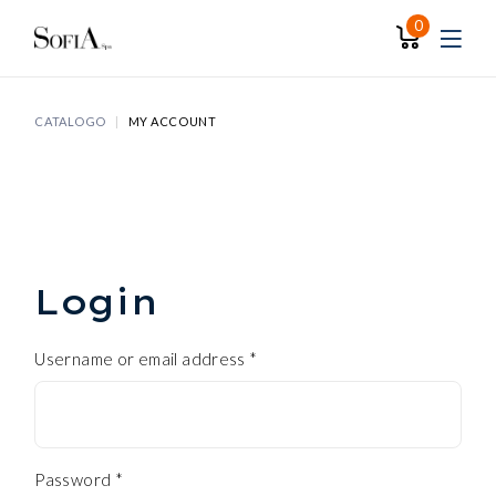
Skip
to
0
the
content
CATALOGO
MY ACCOUNT
Login
Username or email address
*
Password
*