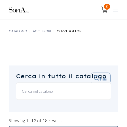
Skip
to
0
the
content
CATALOGO
ACCESSORI
COPRI BOTTONI
Cerca in tutto il catalogo
Filtri
Showing 1–12 of 18 results