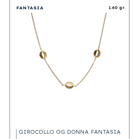
FANTASIA
1.60 gr.
GIROCOLLO OG DONNA FANTASIA