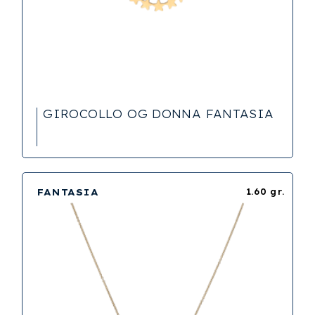
GIROCOLLO OG DONNA FANTASIA
FANTASIA
1.60 gr.