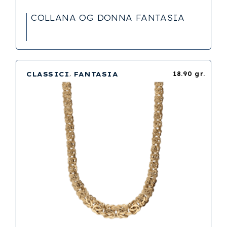
COLLANA OG DONNA FANTASIA
CLASSICI
FANTASIA
18.90 gr.