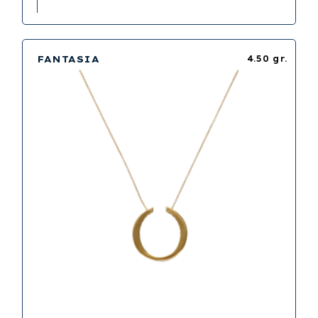
FANTASIA
4.50 gr.