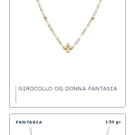
GIROCOLLO OG DONNA FANTASIA
FANTASIA
1.30 gr.