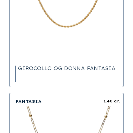
GIROCOLLO OG DONNA FANTASIA
FANTASIA
1.40 gr.