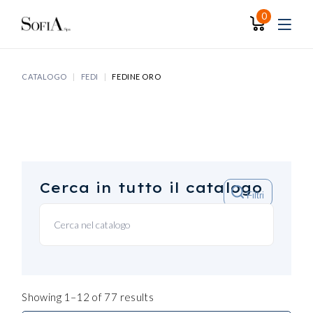
Skip
to
0
the
content
CATALOGO
FEDI
FEDINE ORO
Cerca in tutto il catalogo
Filtri
Showing 1–12 of 77 results