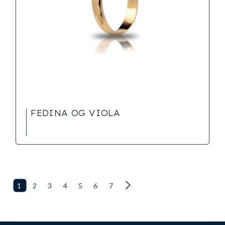
FEDINA OG VIOLA
1
2
3
4
5
6
7