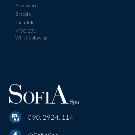
Accessori
Bracciali
Ciondoli
MOG 231
Whistleblowing
090. 2924. 114