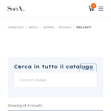
Skip
to
0
the
content
CATALOGO
ANELLI
DONNA
MIGNOLI
BRILLANTI
Cerca in tutto il catalogo
Filtri
Showing all 4 results