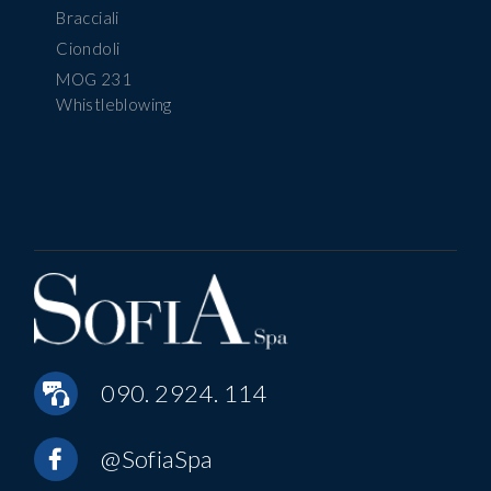
Bracciali
Ciondoli
MOG 231
Whistleblowing
090. 2924. 114
@SofiaSpa