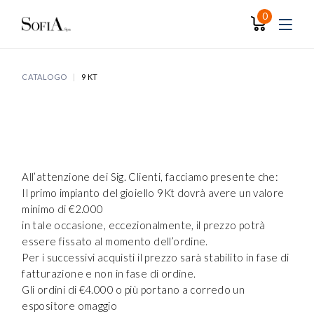
Skip
to
0
the
content
CATALOGO
9 KT
All’attenzione dei Sig. Clienti, facciamo presente che:
Il primo impianto del gioiello 9Kt dovrà avere un valore
minimo di €2.000
in tale occasione, eccezionalmente, il prezzo potrà
essere fissato al momento dell’ordine.
Per i successivi acquisti il prezzo sarà stabilito in fase di
fatturazione e non in fase di ordine.
Gli ordini di €4.000 o più portano a corredo un
espositore omaggio