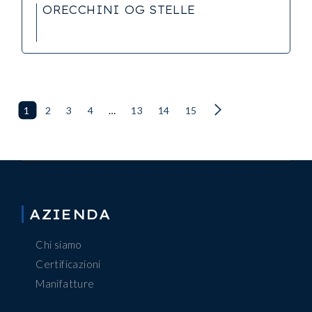
ORECCHINI OG STELLE
1
2
3
4
…
13
14
15
AZIENDA
Chi siamo
Certificazioni
Manifatture