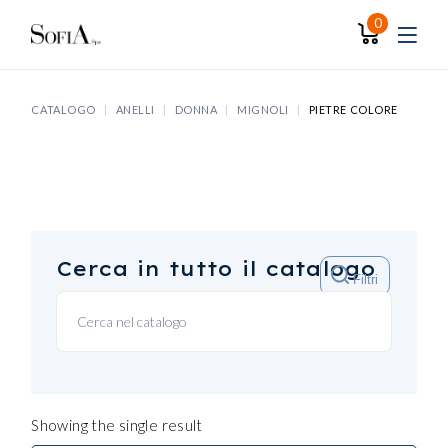
Skip
to
0
the
content
CATALOGO
ANELLI
DONNA
MIGNOLI
PIETRE COLORE
Cerca in tutto il catalogo
Filtri
Showing the single result