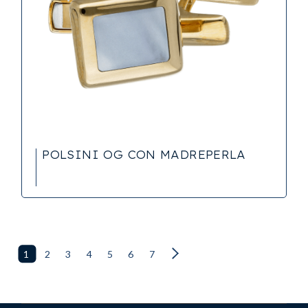
POLSINI OG CON MADREPERLA
1
2
3
4
5
6
7