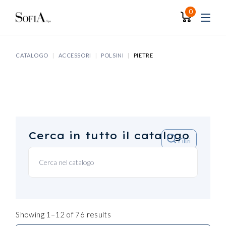
Skip
to
0
the
content
CATALOGO
ACCESSORI
POLSINI
PIETRE
Cerca in tutto il catalogo
Filtri
Showing 1–12 of 76 results