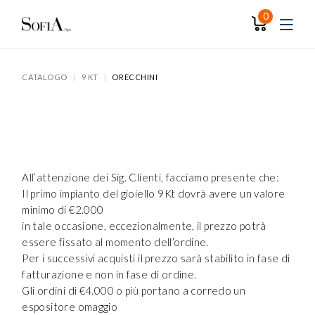
Skip
to
0
the
content
CATALOGO
9 KT
ORECCHINI
All’attenzione dei Sig. Clienti, facciamo presente che:
Il primo impianto del gioiello 9Kt dovrà avere un valore
minimo di €2.000
in tale occasione, eccezionalmente, il prezzo potrà
essere fissato al momento dell’ordine.
Per i successivi acquisti il prezzo sarà stabilito in fase di
fatturazione e non in fase di ordine.
Gli ordini di €4.000 o più portano a corredo un
espositore omaggio