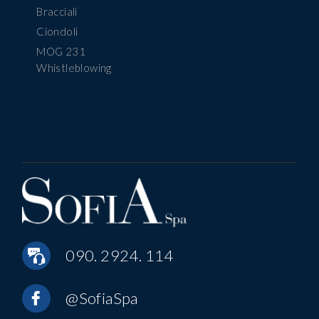
Bracciali
Ciondoli
MOG 231
Whistleblowing
090. 2924. 114
@SofiaSpa