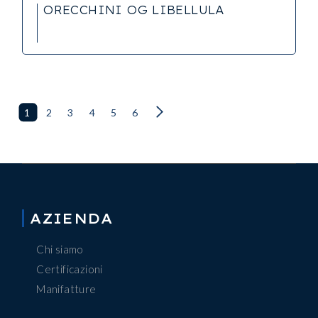
ORECCHINI OG LIBELLULA
1
2
3
4
5
6
AZIENDA
Chi siamo
Certificazioni
Manifatture