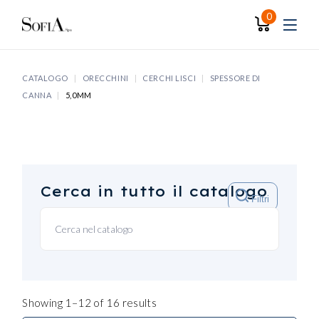
Skip
to
0
the
content
CATALOGO
ORECCHINI
CERCHI LISCI
SPESSORE DI
CANNA
5,0MM
Cerca in tutto il catalogo
Filtri
Showing 1–12 of 16 results