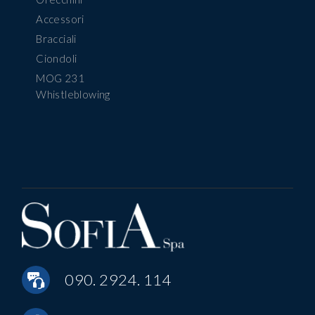
Accessori
Bracciali
Ciondoli
MOG 231
Whistleblowing
090. 2924. 114