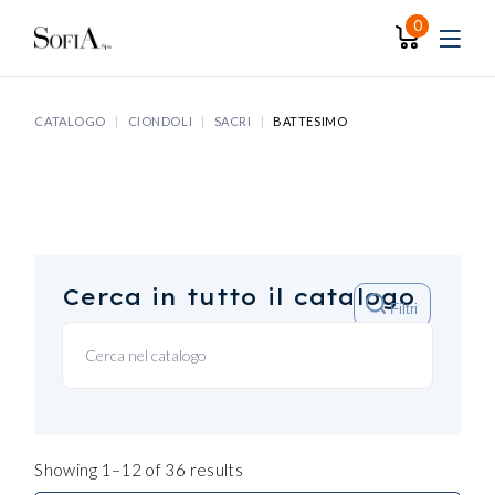
Skip
to
0
the
content
CATALOGO
CIONDOLI
SACRI
BATTESIMO
Cerca in tutto il catalogo
Filtri
Showing 1–12 of 36 results