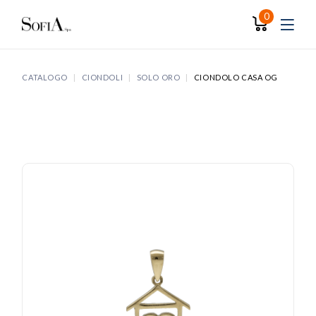
Skip
to
0
the
content
CATALOGO
CIONDOLI
SOLO ORO
CIONDOLO CASA OG