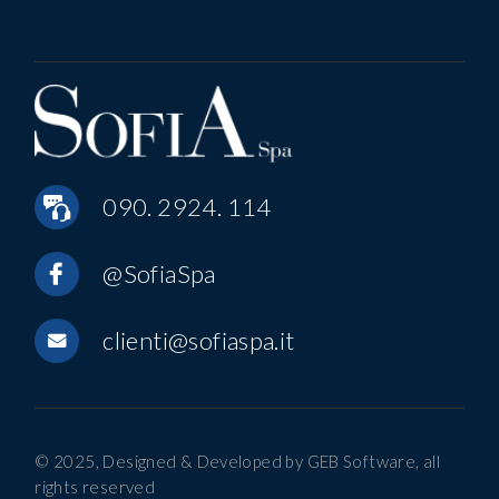
090. 2924. 114
@SofiaSpa
clienti@sofiaspa.it
© 2025, Designed & Developed by
GEB Software
, all
rights reserved