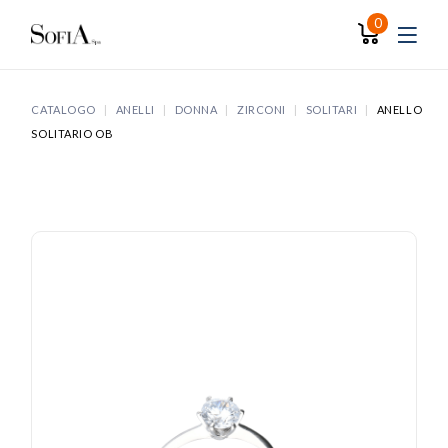
Skip
to
0
the
content
CATALOGO
ANELLI
DONNA
ZIRCONI
SOLITARI
ANELLO
SOLITARIO OB