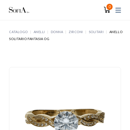
Skip
to
0
the
content
CATALOGO
ANELLI
DONNA
ZIRCONI
SOLITARI
ANELLO
SOLITARIO FANTASIA OG