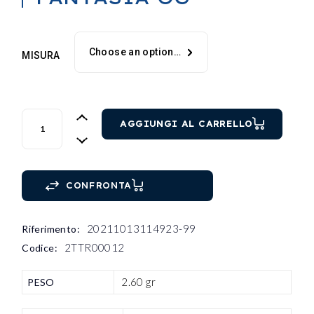
Choose an option…
MISURA
ANELLO SOLITARIO FANTASIA OG quantity
AGGIUNGI AL CARRELLO
CONFRONTA
20211013114923-99
Riferimento:
2TTR00012
Codice:
2.60 gr
PESO