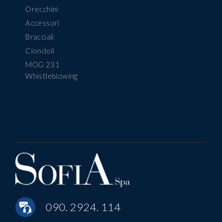
Orecchini
Accessori
Bracciali
Ciondoli
MOG 231
Whistleblowing
090. 2924. 114