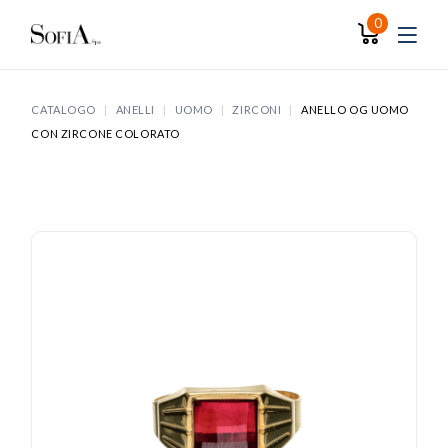
Skip
to
0
the
content
CATALOGO
ANELLI
UOMO
ZIRCONI
ANELLO OG UOMO
CON ZIRCONE COLORATO