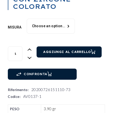
COLORATO
Choose an option…
MISURA
ANELLO OG UOMO CON ZIRCONE COLORATO quantity
AGGIUNGI AL CARRELLO
CONFRONTA
20200726151110-73
Riferimento:
AV0137-1
Codice:
3.90 gr
PESO