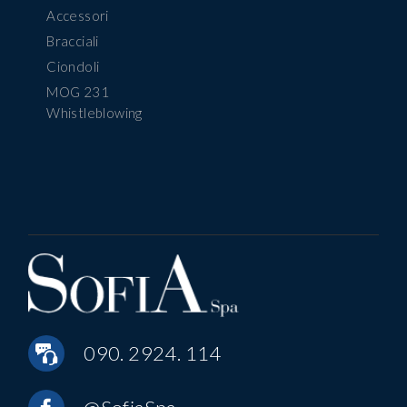
Accessori
Bracciali
Ciondoli
MOG 231
Whistleblowing
090. 2924. 114