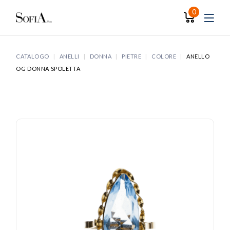
Skip
to
0
the
content
CATALOGO
ANELLI
DONNA
PIETRE
COLORE
ANELLO
OG DONNA SPOLETTA