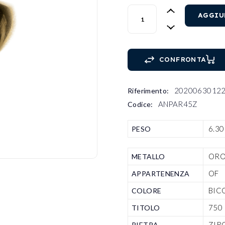
ANELLO B/G DONNA CON ZI
AGGIU
CONFRONTA
20200630122
Riferimento:
ANPAR45Z
Codice:
6.30
PESO
OR
METALLO
OF
APPARTENENZA
BIC
COLORE
750
TITOLO
ZIR
PIETRA