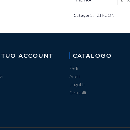
ZIRCONI
Categoria:
 TUO ACCOUNT
CATALOGO
Fedi
zi
Anelli
Lingotti
Girocolli