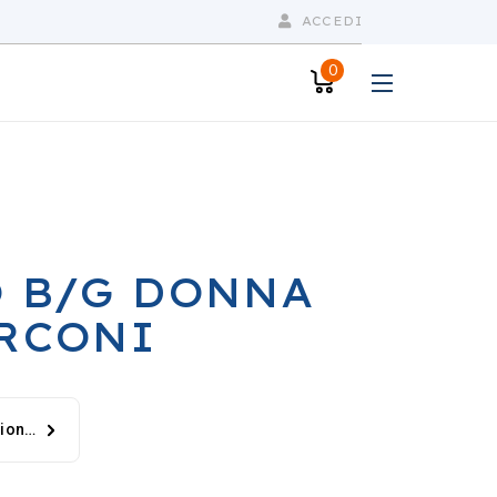
ACCEDI
0
 B/G DONNA
RCONI
tion…