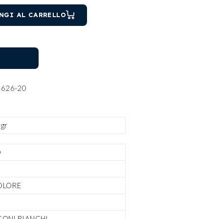
RCONI quantity
NGI AL CARRELLO
626-20
 gr
O
OLORE
CONI BIANCHI