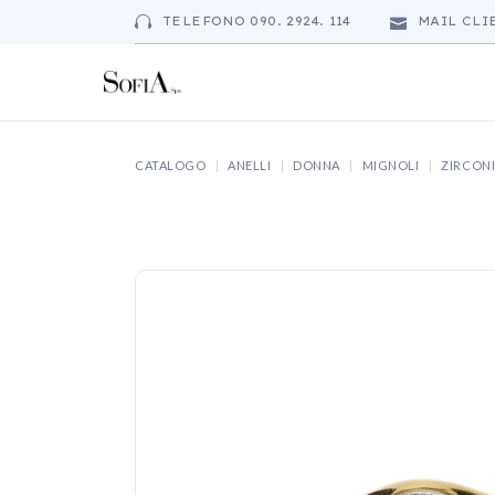
Skip
to
TELEFONO 090. 2924. 114
MAIL CLI
the
content
CATALOGO
ANELLI
DONNA
MIGNOLI
ZIRCON