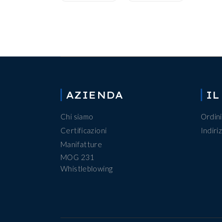
AZIENDA
IL
Chi siamo
Ordini
Certificazioni
Indiriz
Manifatture
MOG 231
Whistleblowing