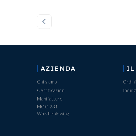
AZIENDA
IL
Chi siamo
Ordini
Certificazioni
Indiriz
Manifatture
MOG 231
Whistleblowing