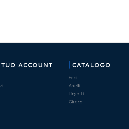
 TUO ACCOUNT
CATALOGO
Fedi
zi
Anelli
Lingotti
Girocolli