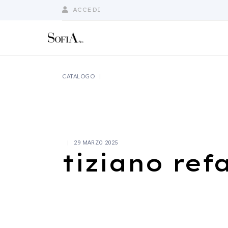
Skip
to
ACCEDI
the
content
CATALOGO
29 MARZO 2025
tiziano ref