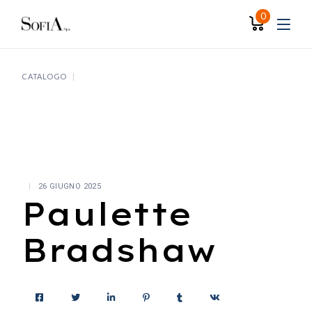
Skip
to
0
the
content
CATALOGO
26 GIUGNO 2025
Paulette
Bradshaw