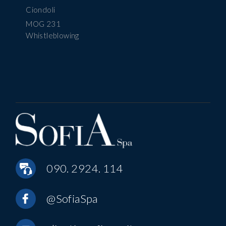
Ciondoli
MOG 231
Whistleblowing
090. 2924. 114
@SofiaSpa