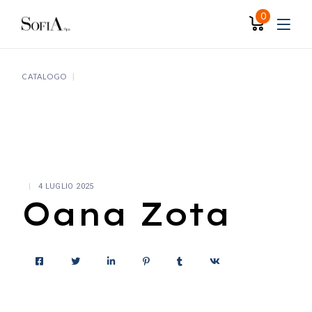
Skip
to
0
the
content
CATALOGO
4 LUGLIO 2025
Oana Zota