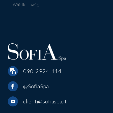
Whistleblowing
090. 2924. 114
@SofiaSpa
clienti@sofiaspa.it