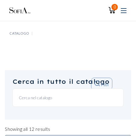
Skip
to
0
the
content
CATALOGO
Cerca in tutto il catalogo
Filtri
Showing all 12 results