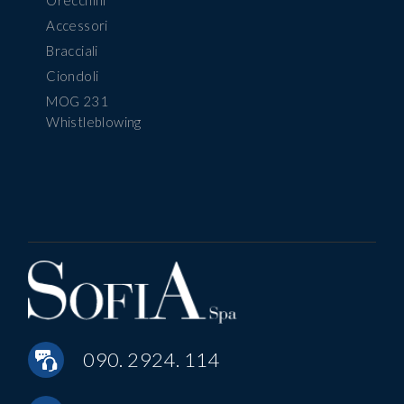
Accessori
Bracciali
Ciondoli
MOG 231
Whistleblowing
090. 2924. 114