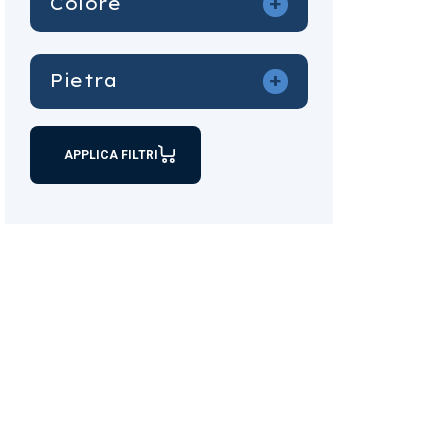
+
Colore
DONNA
FEDI
BIANCO
FORNITURA
+
Pietra
BICOLO
GIROCOLLI
BICOLORE
ACQUA MARINA
LINGOTTI
BICOLORE;TITOLO
APPLICA FILTRI
AGATA
ORECCHINI
BRUNITO
AMBRA
Senza categoria
CORALLO
AMETISTA
UOMO
GIALLO
AMETISTA VERDE
ROSA
AMETISTA VIOLA
TRECOLORI
BRILLANTI
BRILLANTI NERI
CAMMEO
CORALLO
GRANATI