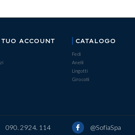
 TUO ACCOUNT
CATALOGO
Fedi
zi
Anelli
Lingotti
Girocolli
090. 2924. 114
@SofiaSpa