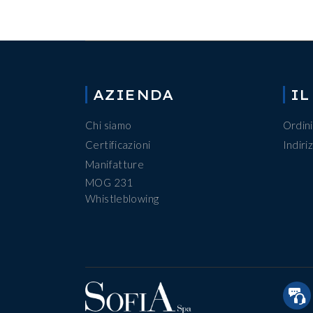
AZIENDA
IL
Chi siamo
Ordini
Certificazioni
Indiriz
Manifatture
MOG 231
Whistleblowing