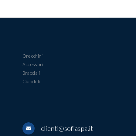
IDROTERMALI
LAPIS
MADREPERLA
MALACHITE
ONICE
Orecchini
PERLA
Accessori
PERLA TRATTATA
Bracciali
PIETRA COLORE
Ciondoli
PIETRE COLORE
ROSA DI FRANCIA
RUBINO
SMERALDO
SPINELLI
clienti@sofiaspa.it
SWAROVSKI