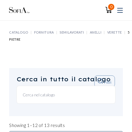
Skip
to
0
the
content
CATALOGO
FORNITURA
SEMILAVORATI
ANELLI
VERETTE
5
PIETRE
Cerca in tutto il catalogo
Filtri
Showing 1–12 of 13 results