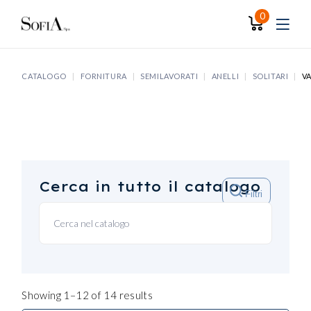
Skip
to
0
the
content
CATALOGO
FORNITURA
SEMILAVORATI
ANELLI
SOLITARI
V
Cerca in tutto il catalogo
Filtri
Showing 1–12 of 14 results