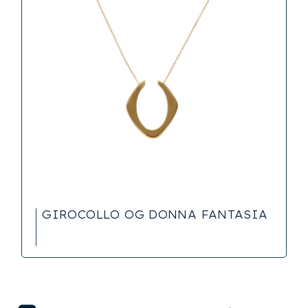
GIROCOLLO OG DONNA FANTASIA