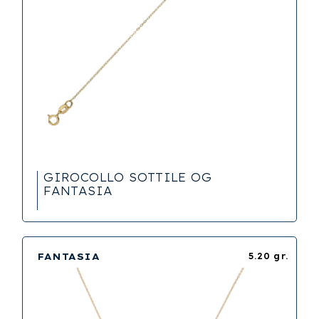
GIROCOLLO SOTTILE OG
FANTASIA
FANTASIA
5.20 gr.