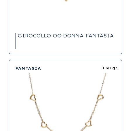
GIROCOLLO OG DONNA FANTASIA
FANTASIA
1.30 gr.