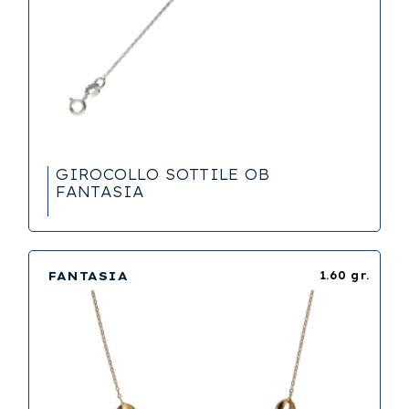
GIROCOLLO SOTTILE OB
FANTASIA
FANTASIA
1.60 gr.