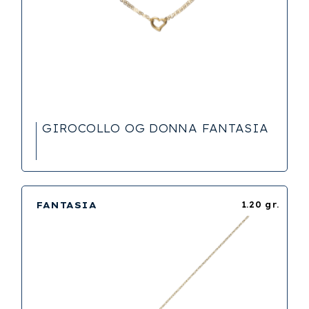
GIROCOLLO OG DONNA FANTASIA
FANTASIA
1.20 gr.