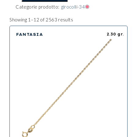
Categorie prodotto:
girocolli-34
Showing 1–12 of 2563 results
FANTASIA
2.30 gr.