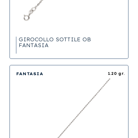
GIROCOLLO SOTTILE OB
FANTASIA
FANTASIA
1.20 gr.