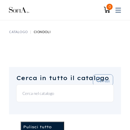
Skip
to
0
the
content
CATALOGO
CIONDOLI
Cerca in tutto il catalogo
Filtri
Pulisci tutto