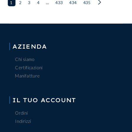
1
2
3
4
…
433
434
435
AZIENDA
Chi siamo
Certificazioni
Manifatture
IL TUO ACCOUNT
Ordini
Indirizzi