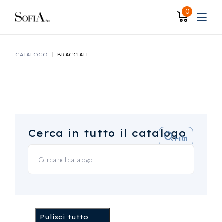
Skip
to
0
the
content
CATALOGO
BRACCIALI
Cerca in tutto il catalogo
Filtri
Pulisci tutto