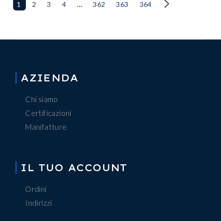
1
2
3
4
…
362
363
364
AZIENDA
Chi siamo
Certificazioni
Manifatture
IL TUO ACCOUNT
Ordini
Indirizzi